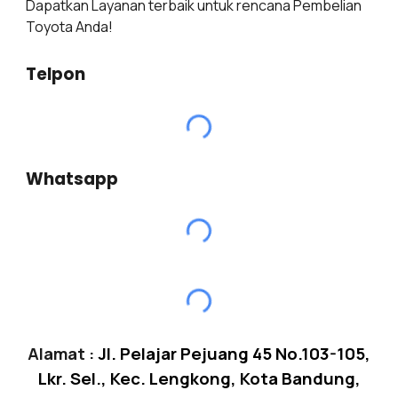
Dapatkan Layanan terbaik untuk rencana Pembelian
Toyota Anda!
Telpon
Whatsapp
Alamat :
Jl. Pelajar Pejuang 45 No.103-105,
Lkr. Sel., Kec. Lengkong, Kota Bandung,