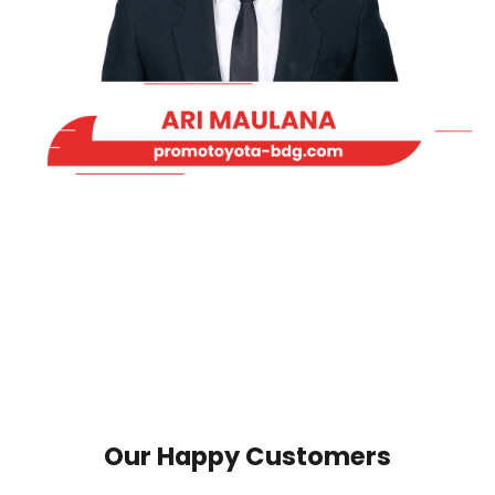
Our Happy Customers